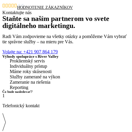





5/5
HODNOTENIE ZÁKAZNÍKOV
Kontaktujte nás
Staňte sa naším partnerom vo svete
digitálneho marketingu.
Radi Vám zodpovieme na všetky otázky a pomôžeme Vám vybrať
tie správne služby – na mieru pre Vás.
Volajte na: +421 907 864 179
Výhody spolupráce s River Valley
Proklientský servis
Individuálny prístup
Máme roky skúsenosti
Služby zamerané na výkon
Zameranie na riešenia
Reporting
Čo bude nasledovať?
1
Telefonický kontakt