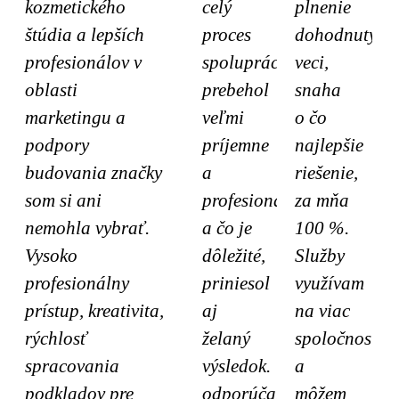
kozmetického
celý
plnenie
štúdia a lepších
proces
dohodnutých
profesionálov v
spolupráce
veci,
oblasti
prebehol
snaha
marketingu a
veľmi
o čo
podpory
príjemne
najlepšie
budovania značky
a
riešenie,
som si ani
profesionálne
za mňa
nemohla vybrať.
a čo je
100 %.
Vysoko
dôležité,
Služby
profesionálny
priniesol
využívam
prístup, kreativita,
aj
na viac
rýchlosť
želaný
spoločnosti
spracovania
výsledok.
a
podkladov pre
odporúčam!
môžem