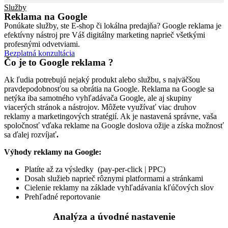
Služby
Reklama na Google
Ponúkate služby, ste E-shop či lokálna predajňa? Google reklama je
efektívny nástroj pre Váš digitálny marketing naprieč všetkými
profesnými odvetviami.
Bezplatná konzultácia
Čo je to Google reklama ?
Ak ľudia potrebujú nejaký produkt alebo službu, s najväčšou
pravdepodobnosťou sa obrátia na Google. Reklama na Google sa
netýka iba samotného vyhľadávača Google, ale aj skupiny
viacerých stránok a nástrojov. Môžete využívať viac druhov
reklamy a marketingových stratégií. Ak je nastavená správne, vaša
spoločnosť vďaka reklame na Google doslova ožije a získa možnosť
sa ďalej rozvíjať
.
Výhody reklamy na Google:
Platíte až za výsledky (pay-per-click | PPC)
Dosah služieb naprieč rôznymi platformami a stránkami
Cielenie reklamy na základe vyhľadávania kľúčových slov
Prehľadné reportovanie
Analýza a úvodné nastavenie