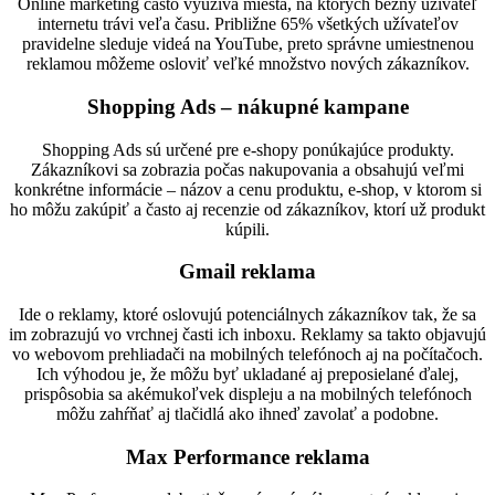
Online marketing často využíva miesta, na ktorých bežný užívateľ
internetu trávi veľa času. Približne 65% všetkých užívateľov
pravidelne sleduje videá na YouTube, preto správne umiestnenou
reklamou môžeme osloviť veľké množstvo nových zákazníkov.
Shopping Ads – nákupné kampane
Shopping Ads sú určené pre e-shopy ponúkajúce produkty.
Zákazníkovi sa zobrazia počas nakupovania a obsahujú veľmi
konkrétne informácie – názov a cenu produktu, e-shop, v ktorom si
ho môžu zakúpiť a často aj recenzie od zákazníkov, ktorí už produkt
kúpili.
Gmail reklama
Ide o reklamy, ktoré oslovujú potenciálnych zákazníkov tak, že sa
im zobrazujú vo vrchnej časti ich inboxu. Reklamy sa takto objavujú
vo webovom prehliadači na mobilných telefónoch aj na počítačoch.
Ich výhodou je, že môžu byť ukladané aj preposielané ďalej,
prispôsobia sa akémukoľvek displeju a na mobilných telefónoch
môžu zahŕňať aj tlačidlá ako ihneď zavolať a podobne.
Max Performance reklama