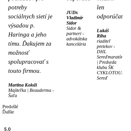
potreby
len
JUDr.
sociálnych sietí je
odporúčať
Vladimír
Sidor
výsadou p.
Sidor &
Lukáš
Haringa a jeho
partneri -
Riha
advokátska
riaditeľ
tímu. Ďakujem za
kancelária
pretekov -
možnosť
DHL
Sereďmaratón
spolupracovať s
| Predseda
klubu ŠK
touto firmou.
CYKLOTOUR
Sereď
Martina Koloži
Majiteľka | Beauderma -
Šaľa
Predošlé
Ďalšie
5.0