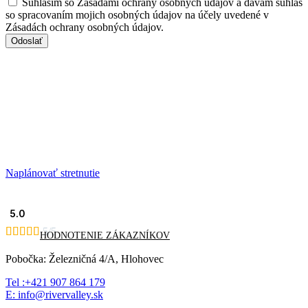
Súhlasím so Zásadami ochrany osobných údajov a dávam súhlas
so spracovaním mojich osobných údajov na účely uvedené v
Zásadách ochrany osobných údajov.
Odoslať
Naplánovať stretnutie
5.0





5/5
HODNOTENIE ZÁKAZNÍKOV
Pobočka: Železničná 4/A, Hlohovec
Tel :+421 907 864 179
E: info@rivervalley.sk