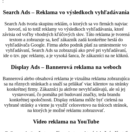
:
Search Ads – Reklama vo výsledkoch vyhľadávania
Search Ads tvoria skupinu reklám, o ktorých sa vo firmách najviac
hovorí, sú to totiž reklamy vo výsledkoch vyhľadávania, ktoré
závisia od voľby vhodných kľúčových slov. Táto reklama je tvorená
textom a zobrazuje sa, keď zákazník zadá konkrétne heslá do
vyhľadávača Google. Firma alebo podnik platí za umiestnenie vo
vyhľadávaní, Search Ads sa zobrazujú ako prvé pri vyhľadávaní,
ide o tzv. ppc reklamy, a je vysoká šanca, že zákazníci na ne kliknú.
Display Ads – Bannerová reklama na weboch
Bannerová alebo obsahová reklama je vizuálna reklama zobrazujúca
sa na rôznych stránkach a snaží sa prilákať viac klientov na stránky
konkrétnej firmy. Zákazníci ju aktívne nevyhľadávajú, ale sú jej
vystavovaní, čo pomáha pri budovaní značky, teda brandu
konkrétnej spoločnosti. Display reklama môže byť cielená na
vybrané stránky a vieme ju využiť celosvetovo na tisícoch stránok,
na ktorých je možné reklamu zobrazovať.
Video reklama na YouTube