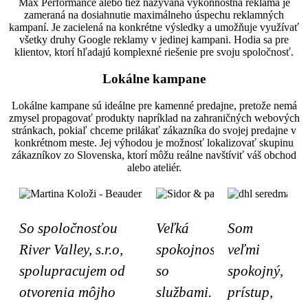
Max Performance alebo tiež nazývaná výkonnostná reklama je
zameraná na dosiahnutie maximálneho úspechu reklamných
kampaní. Je zacielená na konkrétne výsledky a umožňuje využívať
všetky druhy Google reklamy v jedinej kampani. Hodia sa pre
klientov, ktorí hľadajú komplexné riešenie pre svoju spoločnosť.
Lokálne kampane
Lokálne kampane sú ideálne pre kamenné predajne, pretože nemá
zmysel propagovať produkty napríklad na zahraničných webových
stránkach, pokiaľ chceme prilákať zákazníka do svojej predajne v
konkrétnom meste. Jej výhodou je možnosť lokalizovať skupinu
zákazníkov zo Slovenska, ktorí môžu reálne navštíviť váš obchod
alebo ateliér.
So spoločnosťou
Veľká
Som
River Valley, s.r.o,
spokojnosť
veľmi
spolupracujem od
so
spokojný,
otvorenia môjho
službami.
prístup,