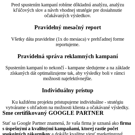
Pred spustením kampaní robíme dôkladnú analýzu, analýzu
kľúčových slov a návrh vhodnej stratégie pre dosiahnutie
očakávaných výsledkov.
Pravidelný mesačný report
Všetky dáta pravidelne (1x do mesiaca) v prehľadnej forme
reportujeme.
Pravidelná správa reklamných kampaní
Spustením kampaní to nekončí - kampane sledujeme a na základe
získaných dát optimalizujeme tak, aby výsledky boli v rámci
možnosti najefektívnejšie.
Individuálny prístup
Ku každému projektu pristupujeme individuálne - stratégiu
vytvárame s ohľadom na možnosti klienta a očakávané výsledky.
Sme certifikovaný GOOGLE PARTNER
Stať sa Google Partner znamená, že vaša firma je uznaná ako
firma
s úspešnými a kvalitnými kampaňami, ktorej rastie počet
spokojných zákazníkov
a dokáže kvalitne viesť marketingové