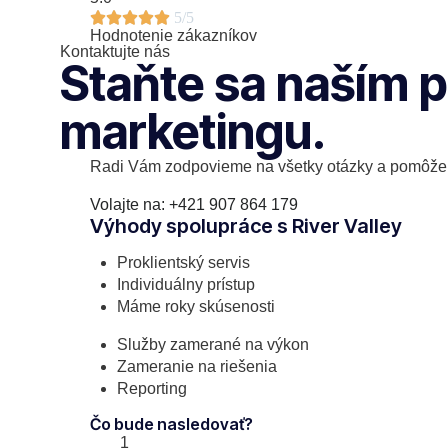





5/5
Hodnotenie zákazníkov
Kontaktujte nás
Staňte sa naším p
marketingu.
Radi Vám zodpovieme na všetky otázky a pomôžem
Volajte na: +421 907 864 179
Výhody spolupráce s River Valley
Proklientský servis
Individuálny prístup
Máme roky skúsenosti
Služby zamerané na výkon
Zameranie na riešenia
Reporting
Čo bude nasledovať?
1