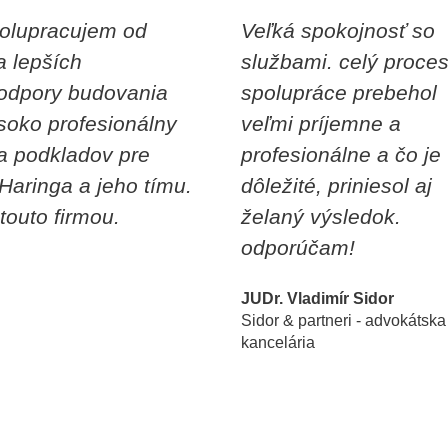
spolupracujem od
Veľká spokojnosť so
a lepších
službami. celý proce
podpory budovania
spolupráce prebehol
soko profesionálny
veľmi príjemne a
ia podkladov pre
profesionálne a čo je
 Haringa a jeho tímu.
dôležité, priniesol aj
outo firmou.
želaný výsledok.
odporúčam!
JUDr. Vladimír Sidor
Sidor & partneri - advokátska
kancelária