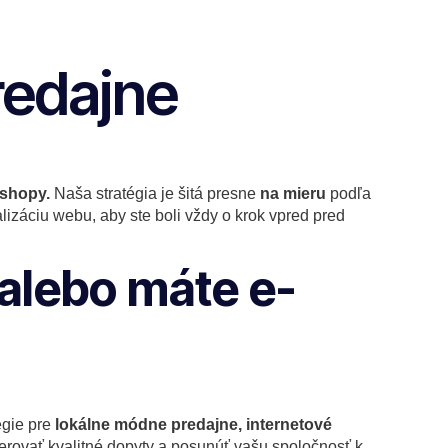
redajne
-shopy.
Naša stratégia je šitá presne
na mieru
podľa
izáciu webu, aby ste boli vždy o krok vpred pred
 alebo máte e-
égie pre
lokálne módne predajne, internetové
erovať kvalitné dopyty a posunúť vašu spoločnosť k