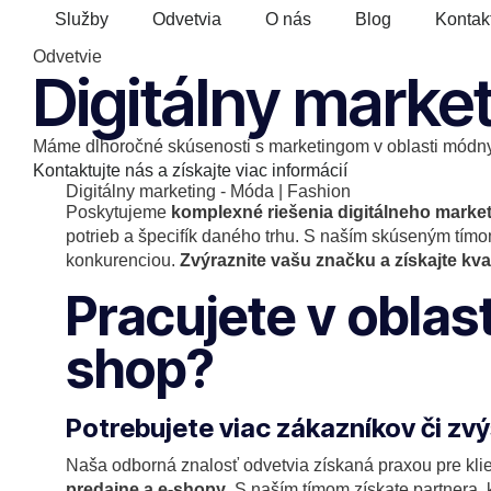
Služby
Odvetvia
O nás
Blog
Kontak
Odvetvie
Digitálny market
Máme dlhoročné skúsenosti s marketingom v oblasti módny
Kontaktujte nás a získajte viac informácií
Digitálny marketing - Móda | Fashion
Poskytujeme
komplexné riešenia digitálneho market
potrieb a špecifík daného trhu. S naším skúseným tímo
konkurenciou.
Zvýraznite vašu značku a získajte kva
Pracujete v oblas
shop?
Potrebujete viac zákazníkov či zv
Naša odborná znalosť odvetvia získaná praxou pre kli
predajne a e-shopy
. S naším tímom získate partnera