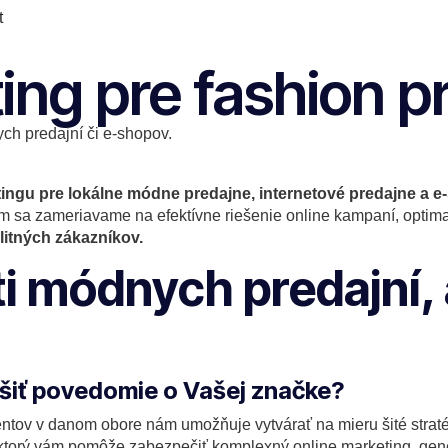
t
ing pre fashion p
ch predajní či e-shopov.
ingu pre lokálne módne predajne, internetové predajne a e
m sa zameriavame na efektívne riešenie online kampaní, optimal
litných zákazníkov.
ti módnych predajní,
ýšiť povedomie o Vašej značke?
entov v danom obore nám umožňuje vytvárať na mieru šité strat
, ktorý vám pomôže zabezpečiť komplexný online marketing, gen